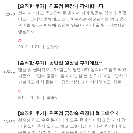
[솔직한 후기]
김포점 원장님 감사합니다
첫째 아기때도 유방관리를 받아서 거의 젖몸살 없이 수유했
23252
어요~ 그래서 둘째때도 임신38주즈음 산전관리를 받고 출산
준비를 했죠~ 병원에 입원해 있을 때 젖이 돌아서 간호사선
생님께서...
2018.11.21
|
도담맘
[솔직한 후기]
동탄점 원장님 후기에요~
맨날 젖 물리다보니까 힘든게 당연하다 생각하고 참고 먹였
23251
거든요. 그런데 몰골이 말이 아닌걸 본 친구가 고생그만하고
가보라고 해서 왔는데.. 정말 상상 그 이상이었어요. 한번...
2018.11.19
|
쭉쭉이
[솔직한 후기]
원주점 금창숙 원장님 최고에요~!
첫출산 하고 수유 뿐 아니라 모든 육아가 어렵고 잘 되지 않
23250
아 힘들어 혼자 울기도 하고 그랬어요. 전 남편, 친정엄마 도
움도 받고, 애기 키우는 친구들도 있는데도.. 공감이 안...