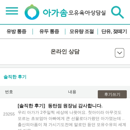
유방 통증
유두 통증
모유량 조절
단유, 젖떼기
온라인 상담
솔직한 후기
번호
내용
후기쓰기
[솔직한 후기]
동탄점 원장님 감사합니다.
우리 아가가 2주일찍 세상에 나왓어요. 첫아이라 아무것도
23255
모르는 초보엄마 아빠에게 큰 선물로다가왔던 아가였는데 ..
출산의아픔이 채 가시기도전에 말로만 듣던 모유수유의 세계