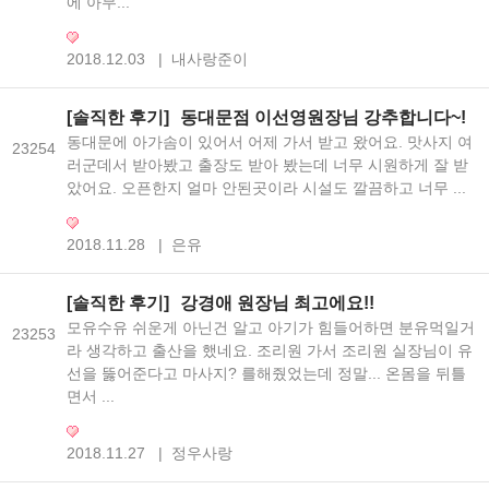
에 아무...
2018.12.03
|
내사랑준이
[솔직한 후기]
동대문점 이선영원장님 강추합니다~!
동대문에 아가솜이 있어서 어제 가서 받고 왔어요. 맛사지 여
23254
러군데서 받아봤고 출장도 받아 봤는데 너무 시원하게 잘 받
았어요. 오픈한지 얼마 안된곳이라 시설도 깔끔하고 너무 ...
2018.11.28
|
은유
[솔직한 후기]
강경애 원장님 최고에요!!
모유수유 쉬운게 아닌건 알고 아기가 힘들어하면 분유먹일거
23253
라 생각하고 출산을 했네요. 조리원 가서 조리원 실장님이 유
선을 뚫어준다고 마사지? 를해줬었는데 정말... 온몸을 뒤틀
면서 ...
2018.11.27
|
정우사랑