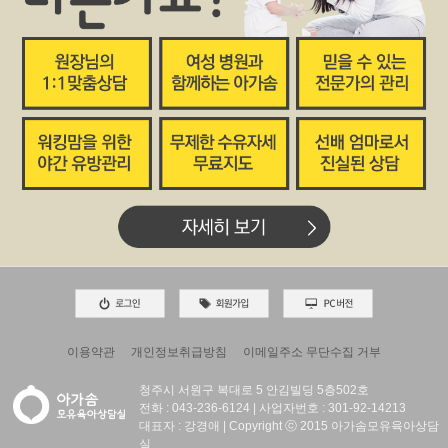
이용약관
개인정보취급방침
이메일주소 무단수집 거부
청주시 서원구 복대로 5 안김빌딩 5층502호
전화 : 043-236-6124 | 사업자번호 : 301-92-14213
대표자 : 강경애 | Copyright ⓒ 2015 아가솜모유육아상담
실