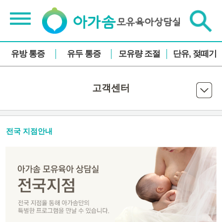
유방 통증
유두 통증
모유량 조절
단유, 젖떼기
고객센터
전국 지점안내