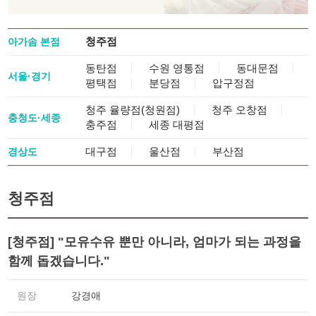
청주점
아가솜 본점
동탄점
수원 영통점
동대문점
서울·경기
평택점
분당점
압구정점
청주 율량점
(청원점)
청주 오창점
충청도·세종
충주점
세종 대평점
대구점
울산점
부산점
경상도
청주점
[청주점] "모유수유 뿐만 아니라, 엄마가 되는 과정을
함께 돕겠습니다."
원장
강경애